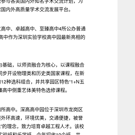
织参与各类国内外知名学术交流计划，为
建国内外高质量学术交流发展平台。
高中、卓越高中、至臻高中4所公办普通
至臻高中作为深圳实验学校高中园最新亮相的
为基础，以师资融合为核心，以课程融合
同步开设物理类和历史类国家课程，在新
2种选科组合，并共享园区特色“1+N五
臻高中侧重艺体美特色选修课程。
四所高中。深高高中园位于深圳市龙岗区
偎外环高速，环境优美，交通便捷，被誉
远”的理念，致力培育卓越工程人才。该校
、实验班和乐学班，今年招收10个班，共