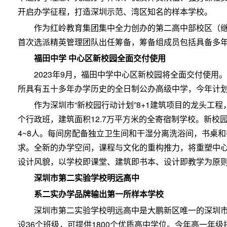
开启办学征程，打造深圳示范、湾区知名的样本学校。
作为红岭教育集团集中全力创办的第二高中部校区（
首次选派精英管理团队出任筹备，筹备组成员包括具备多
福田中学 中心区新校园全面交付使用
2023年9月，福田中学中心区新校园将全面交付使用
所具有五十多年办学历史的全日制公办高级中学，今年计划招
作为深圳市“新校园行动计划”8+1建筑项目的龙头工
个行政班，建筑面积12.7万平方米的全寄宿制学校。新校园
4~8人。每间房配备独立卫生间和干湿分离洗浴间，书桌
求。全新的办学空间，课程与文化的重构推力，将重塑中
设计风貌，以学校即课堂、建筑即书本、设计即教学为原
深圳市第二实验学校明远高中
系二实办学品牌输出第一所样本学校
深圳市第二实验学校明远高中是大鹏新区唯一的深圳
设36个班级，可提供1800个优质高中学位。今年高一年级招