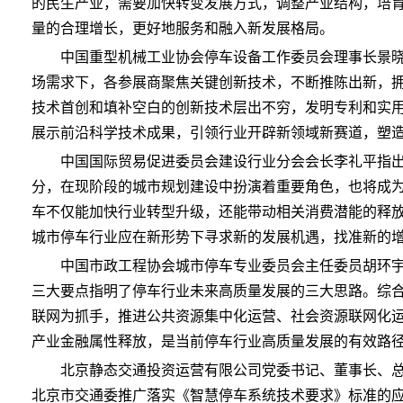
的民生产业，需要加快转变发展方式，调整产业结构，培
量的合理增长，更好地服务和融入新发展格局。
中国重型机械工业协会停车设备工作委员会理事长景
场需求下，各参展商聚焦关键创新技术，不断推陈出新，
技术首创和填补空白的创新技术层出不穷，发明专利和实
展示前沿科学技术成果，引领行业开辟新领域新赛道，塑
中国国际贸易促进委员会建设行业分会会长李礼平指
分，在现阶段的城市规划建设中扮演着重要角色，也将成
车不仅能加快行业转型升级，还能带动相关消费潜能的释
城市停车行业应在新形势下寻求新的发展机遇，找准新的
中国市政工程协会城市停车专业委员会主任委员胡环宇
三大要点指明了停车行业未来高质量发展的三大思路。综
联网为抓手，推进公共资源集中化运营、社会资源联网化
产业金融属性释放，是当前停车行业高质量发展的有效路
北京静态交通投资运营有限公司党委书记、董事长、
北京市交通委推广落实《智慧停车系统技术要求》标准的