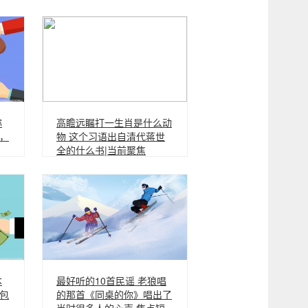
称
高瞻远瞩打一生肖是什么动
，
物 这个习语出自清代蒋世
全的什么书|当前聚焦
本
最好听的10首民谣 老狼唱
包
的那首《同桌的你》唱出了