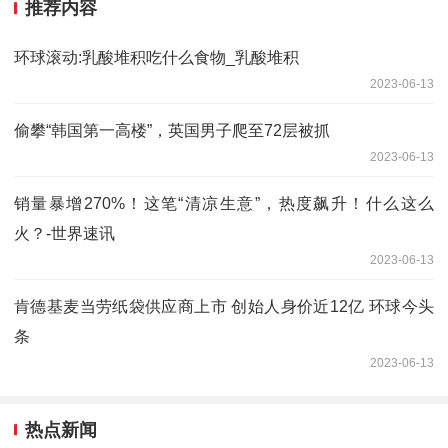
推荐内容
环球滚动:乳酸堆积吃什么食物_乳酸堆积
2023-06-13
偷攀“韩国第一高楼”，英国男子爬至72层被抓
2023-06-13
销量暴增270%！这笔“清凉生意”，热度飙升！什么这么
火？-世界速讯
2023-06-13
肯德基麦当劳纸袋供应商上市 创始人身价近12亿 环球今头
条
2023-06-13
热点新闻