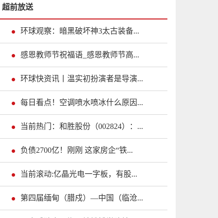
超前放送
环球观察：暗黑破坏神3太古装备...
感恩教师节祝福语_感恩教师节高...
环球快资讯丨温实初扮演者是导演...
每日看点！空调喷水喷冰什么原因...
当前热门：和胜股份（002824）：...
负债2700亿！刚刚 这家房企“铁...
当前滚动:亿晶光电一字板，有股...
第四届缅甸（腊戍）—中国（临沧...