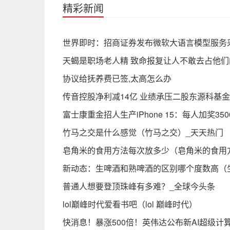
精彩新闻
世界即时：招商证券发布微软大语言模型服务
天蝎是职场老人精 致命报复让人不敢去占他们
协议给抚养费已签,太高怎么办
传音控股净利减14亿 业绩承压二股东源科基金
富士康重金招人生产iPhone 15：每人加奖350
竹马之交是什么感觉（竹马之交）_天天热门
皂角米的食用方法每次放多少（皂角米的食用
新动态：生啤酒和熟啤酒的区别哪个度数高（
普通人想要登顶珠峰有多难？_全球今头条
lol巅峰时代爱看书吧（lol 巅峰时代）
快消息！暴涨500倍！英伟达公布新AI超级计