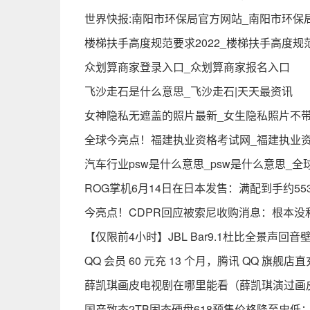
世界快报:南阳市环保局官方网站_南阳市环保
楼梯扶手高度规范要求2022_楼梯扶手高度规
众划算商家登录入口_众划算商家报名入口
飞沙走石是什么意思_飞沙走石|天天最资讯
女神隐私无遮盖的照片最新_女生隐私照片不带
全球今亮点！福建执业资格考试网_福建执业
汽车行业psw是什么意思_psw是什么意思_全
ROG掌机6月14日在日本发售：满配到手约55
今亮点！CDPR回应被索尼收购消息：根本没
【仅限前4小时】JBL Bar9.1杜比全景声回音
QQ 会员 60 元充 13 个月，腾讯 QQ 旗舰店直
薛凯琪画皮电视剧在哪里能看（薛凯琪演过画
国产致态2TB固态硬盘618预售价格降至史低：