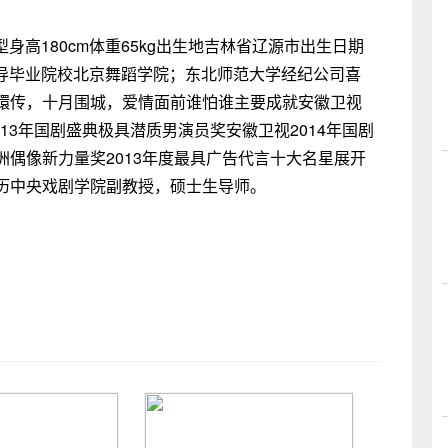
身高180cm体重65kg出生地吉林省辽源市出生日期
仪指导毕业院校北京舞蹈学院；东北师范大学经纪公司喜
嬛传，十月围城，爱情面前谁怕谁主要成就安徽卫视
013年国剧盛典极具潜质男演员奖安徽卫视2014年国剧
偶像新力量奖2013年度最具广告代言十大名星展开
历中央戏剧学院副教授，硕士生导师。
。