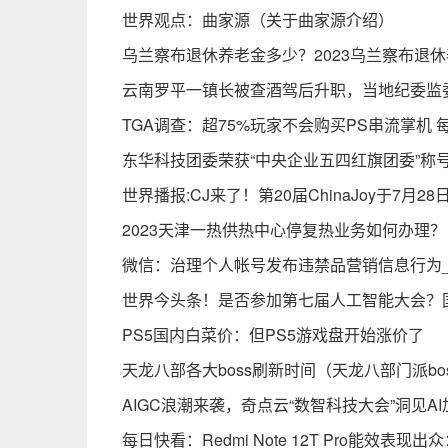
世界观点：曲家源（关于曲家源介绍）
乌兰察布退休养老金多少？2023乌兰察布退休
云南罗平一镇长被查酒驾后升职，当地纪委监
TGA调查：超75%玩家不会购买PS串流掌机 
东华科技团委荣获“中央企业五四红旗团委”称
世界播报:CJ来了！第20届ChinaJoy于7月2
2023天津一热供热中心停复热业务如何办理？
微信：治理个人帐号发布违禁品营销信息行为
世界今头条！是否参加第七届人工智能大会？
PS5国内白菜价：但PS5游戏盘开始涨价了
天龙八部各大boss刷新时间（天龙八部门派bo
AIGC浪潮来袭，奇点云“数智科技大会”洞见A
每日快看：Redmi Note 12T Pro能效表现出