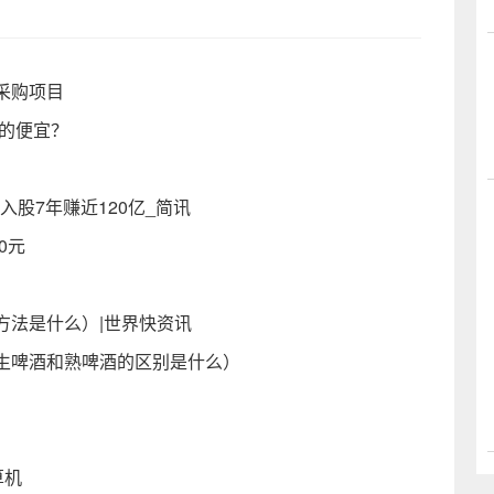
采购项目
的便宜？
入股7年赚近120亿_简讯
0元
方法是什么）|世界快资讯
生啤酒和熟啤酒的区别是什么）
算机