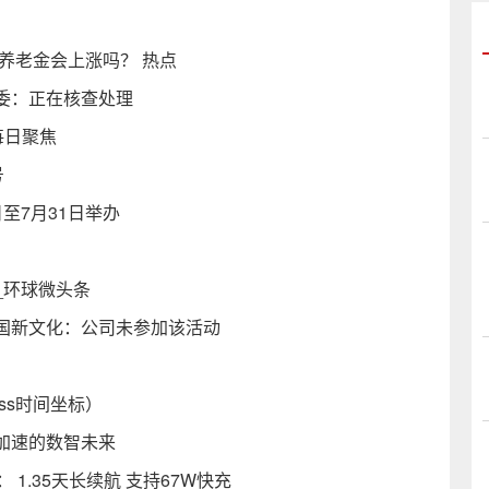
养老金会上涨吗？ 热点
委：正在核查处理
每日聚焦
号
8日至7月31日举办
_环球微头条
国新文化：公司未参加该活动
ss时间坐标）
I加速的数智未来
众： 1.35天长续航 支持67W快充