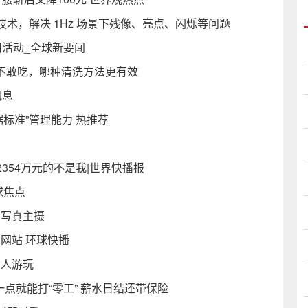
技术，解决 1Hz 场景下残像、亮点、闪烁等问题
周活动_全球新要闻
虫不敢吃，哪种清洗方法更有效
讯息
据标准”管理能力 热推荐
354万元的不是我|世界快播报
环球焦点
亿写真主摄
ch网站 环球快播
可多人游玩
点就能打“零工” 薪水日结还带保险