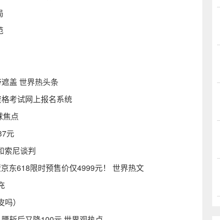
局
范
遮盖 世界热头条
资格考试网上报名系统
球焦点
37元
和索尼谈判
壁京东618限时预售价仅4999元！ 世界热文
充
皮吗）
腰斩后又降100元 世界观热点