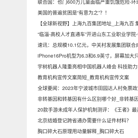
联合国：也门600万儿童面临严重饥饿危险-环
美国的普遍贫困是“有意为之”？！
【全球新视野】上海九百集团地址_上海九百 
“临淄-高校人才直通车”开进山东工业职业学院
速讯：总规模10.1亿元，中关村发展集团联
iPhone16Pro机型为6.3和6.9英寸，屏幕加
宇树机器人隆重亮相中国机器人峰会 科技助力
教育机构宣传文案简短_教育机构宣传文案
全球要闻：2023年宁波城市田园达人村免票
非转基因和转基因有什么区别哪个好_非转基
20款手游未成年人保护机制测评：《王者》最
北京结婚登记跨省通办需要什么证件材料？
胸口碎大石原理用动量解释_胸口碎大石