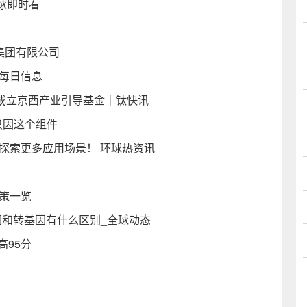
球即时看
集团有限公司
-每日信息
合成立京西产业引导基金｜钛快讯
大只因这个组件
探索更多应用场景！ 环球热资讯
政策一览
因和转基因有什么区别_全球动态
高95分