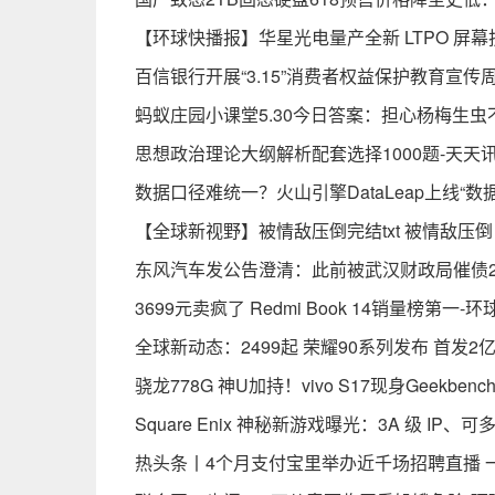
【环球快播报】华星光电量产全新 LTPO 屏幕
百信银行开展“3.15”消费者权益保护教育宣传
蚂蚁庄园小课堂5.30今日答案：担心杨梅生
思想政治理论大纲解析配套选择1000题-天天
数据口径难统一？火山引擎DataLeap上线“数
【全球新视野】被情敌压倒完结txt 被情敌压倒
东风汽车发公告澄清：此前被武汉财政局催债2
3699元卖疯了 Redmi Book 14销量榜第一-
全球新动态：2499起 荣耀90系列发布 首发2
骁龙778G 神U加持！vivo S17现身Geekben
Square Enix 神秘新游戏曝光：3A 级 IP、
热头条丨4个月支付宝里举办近千场招聘直播 一