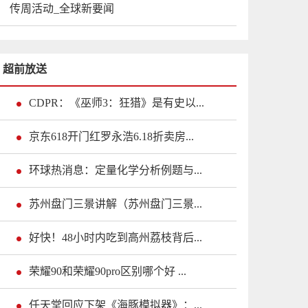
传周活动_全球新要闻
超前放送
CDPR：《巫师3：狂猎》是有史以...
京东618开门红罗永浩6.18折卖房...
环球热消息：定量化学分析例题与...
苏州盘门三景讲解（苏州盘门三景...
好快！48小时内吃到高州荔枝背后...
荣耀90和荣耀90pro区别哪个好 ...
任天堂回应下架《海豚模拟器》：...