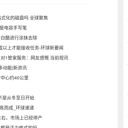
未格式化的磁盘吗 全球聚焦
笔是电容手写笔
用白醋进行涂抹去除
或以上才能接收任务-环球新要闻
1对1管家服务：网友感慨 当前视讯
多动能|新资讯
中心约40公里
并不是从冬至日开始
炼而成_环球速递
元左右，市场上已经停产
般都是活力格式的吗