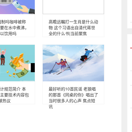
粗制吗咖啡被称
高瞻远瞩打一生肖是什么动
要在水中煮沸，
物 这个习语出自清代蒋世
以饮用吗
全的什么书|当前聚焦
计规范简介 本
最好听的10首民谣 老狼唱
主要技术内容包
的那首《同桌的你》唱出了
球热议
当时很多人的心声 焦点短
讯