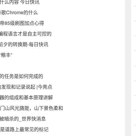
什么内容 今日快讯
歌Chrome的什么
天帝85级刷图加点心得
种编程语言才是自主可控的
前夕的转换期-每日快讯
粮丰”
斯的任务是如何完成的
发现和记录说起 |今亮点
湿器的组成和基本原理讲解
石门山风光旖旎，山下景色柔和
被暗杀的_世界快消息
线是道路上最常见的标记