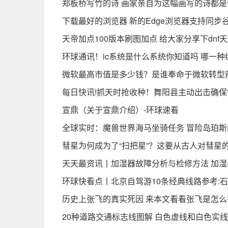
郑板桥写竹的诗 画家亲自为这幅画写的诗都是
下载最好的浏览器 新的Edge浏览器支持同步谷
天帝加点100版本刷图加点 给大家分享下dnf
环球通讯！ic系统是什么系统你知道吗 哪一
微软最高市值是多少钱？是谁奉命于微软转型
每日快讯!抓天时抢收种！舞阳县主动出击确保“
宣鼎（关于宣鼎介绍）-环球速看
全球实时：魔兽世界海马坐骑任务 冒险岛珀
彗星为何成为了“扫把星”？这要从古人对彗星的
天天最资讯丨加湿器故障分析与检修方法 加
环球快看点丨北京自驾游10条经典线路参考:
历史上张飞的真实死因 来本文看看张飞是怎么
20种道路交通标志线图解 白色虚线和白色实