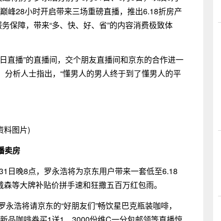
和巅峰28小时开启带来三场重磅直播，推出6.18折房产
服务保障，带来“多、快、好、省”的内容消费极致体
全日直播”的直播间，交个朋友直播间和京东的合作进一
。分析人士指出，“懂男人的男人终于到了懂男人的平
资料图片)
播卖房
31日晚8点，罗永浩将为京东用户带来一套低至6.18
e、戴森等大牌补贴价拼手速和狂撒五百万红包雨。
罗永浩将请京东的“好朋友们”畅饮星巴克瓶装咖啡，
克新品咖啡券买1送1、3000份维C一分包邮领等直播惊