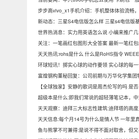
步步高vivo_x1手机介绍：手机整体体验流畅
新动态：三星S4电信版怎么样 三星s4电信版
世界热消息：实力用英语怎么说 小编来推广
关注：一笔画红包图形大全答案 最新一笔红
天天热讯:rohs是什么 什么是RoHS指令 WE
环球短讯！掷实心球的动作要领 实心球的每
富煌钢构董秘回复：公司前期与万华化学集团
【全球独家】安静的歌词是周杰伦写的吗 是
超级本是什么:即我们常说的超轻薄笔记本，中文
天天观察：迪拜三大标志性建筑:迪拜塔的高
天天信息:每个月14号为什么是情人节 一年里
鱼与熊掌不可兼得:是说不得不面对取舍，但又