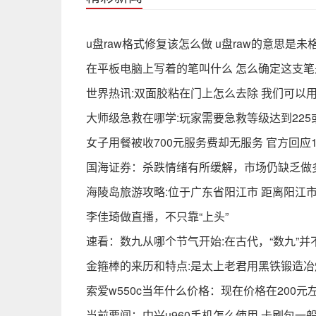
u盘raw格式修复该怎么做 u盘raw的意思是
在平板电脑上写着的笔叫什么 怎么确定这支
世界热讯:双面胶粘在门上怎么去除 我们可以
大师级急救在哪学:玩家需要急救等级达到225
女子用餐被收700元服务费却无服务 官方回应
国海证券：杀跌情绪有所缓解，市场仍缺乏做
海陵岛旅游攻略:位于广东省阳江市 距离阳江市
李佳琦做直播，不只靠“上头”
速看：数九从哪个节气开始:在古代，“数九”
金箍棒的来历和特点:是太上老君用黑铁锻造冶
索爱w550c当年什么价格：现在价格在200
当前要闻：中兴u960手机怎么使用 卡刷包一