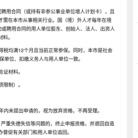
动或聘用合同（或持有非参公事业单位增人计划卡），且
才需在本市从事相关行业。国（境）外人才每年在境
劳动或聘用合同的用人单位股东、创始人、法人、出资人
材料。
所得税均满12个月且当前正常参保。同时，本市是社会
参保单位、扣缴义务人与用人单位一致。
或佐证材料。
此项限制）。
3年内未提出申请的，视为放弃资格，不再受理。
、严重失德失信等问题的，终止申报资格，并退回自造
办督促有关部门和用人单位追回。