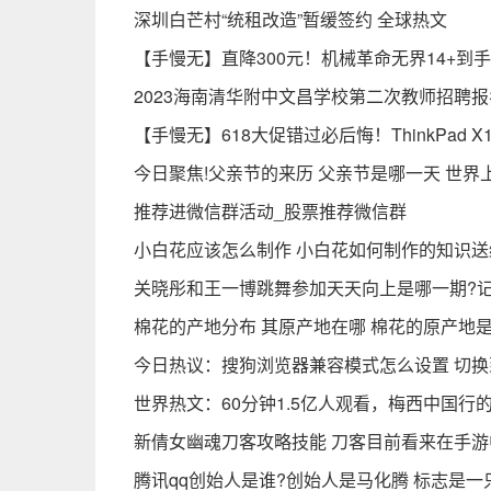
深圳白芒村“统租改造”暂缓签约 全球热文
【手慢无】直降300元！机械革命无界14+到手
2023海南清华附中文昌学校第二次教师招聘
【手慢无】618大促错过必后悔！ThinkPad X1
今日聚焦!父亲节的来历 父亲节是哪一天 世
推荐进微信群活动_股票推荐微信群
小白花应该怎么制作 小白花如何制作的知识送
关晓彤和王一博跳舞参加天天向上是哪一期?记住是
棉花的产地分布 其原产地在哪 棉花的原产地
今日热议：搜狗浏览器兼容模式怎么设置 切
世界热文：60分钟1.5亿人观看，梅西中国
新倩女幽魂刀客攻略技能 刀客目前看来在手
腾讯qq创始人是谁?创始人是马化腾 标志是