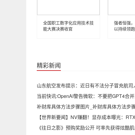
全国职工数字化应用技术技
强者恒强，
能大赛决赛收官
以持续领跑
精彩新闻
山东航空发布提示：近日有不法分子冒充航司
当前快讯:OpenAI警告微软：不要把GPT4合并到
补财库具体方法步骤图片_补财库具体方法步骤
【世界新要闻】NV赚翻！显存成本曝光：RTX 40
《往日之影》预购奖励公开 可率先获得炫酷肌