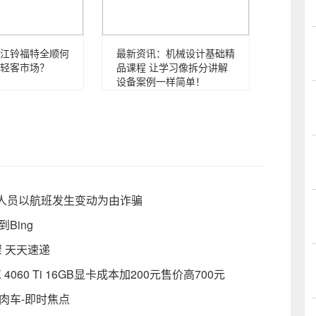
江铃福特全顺何
最新资讯：机械设计基础精
轻客市场？
品课程 让学习像拆分讲解
设备案例一样简单！
人员以航班发生变动为由诈骗
Bing
 天天速递
60 Ti 16GB显卡成本加200元售价高700元
肉车-即时焦点