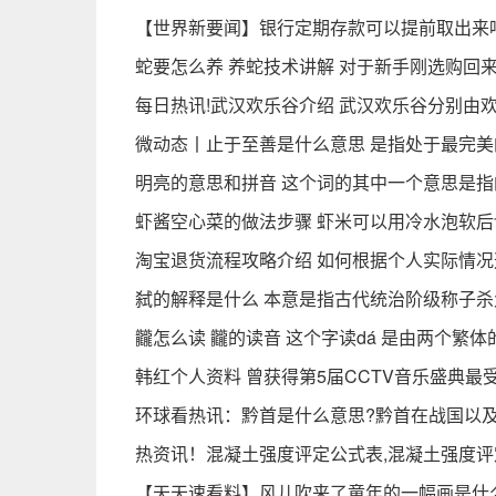
【世界新要闻】银行定期存款可以提前取出来吗
蛇要怎么养 养蛇技术讲解 对于新手刚选购回
每日热讯!武汉欢乐谷介绍 武汉欢乐谷分别由
微动态丨止于至善是什么意思 是指处于最完美
明亮的意思和拼音 这个词的其中一个意思是
虾酱空心菜的做法步骤 虾米可以用冷水泡软后
淘宝退货流程攻略介绍 如何根据个人实际情况
弑的解释是什么 本意是指古代统治阶级称子
龖怎么读 龖的读音 这个字读dá 是由两个繁
韩红个人资料 曾获得第5届CCTV音乐盛典最
环球看热讯：黔首是什么意思?黔首在战国以
热资讯！混凝土强度评定公式表,混凝土强度评
【天天速看料】风儿吹来了童年的一幅画是什