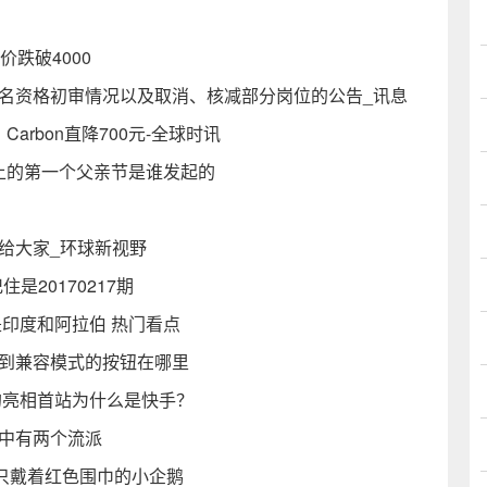
价跌破4000
报名资格初审情况以及取消、核减部分岗位的公告_讯息
 Carbon直降700元-全球时讯
界上的第一个父亲节是谁发起的
给大家_环球新视野
20170217期
是印度和阿拉伯 热门看点
换到兼容模式的按钮在哪里
行的亮相首站为什么是快手？
游中有两个流派
一只戴着红色围巾的小企鹅