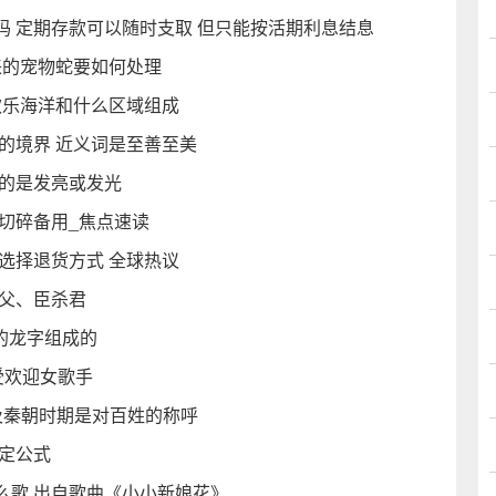
 定期存款可以随时支取 但只能按活期利息结息
来的宠物蛇要如何处理
欢乐海洋和什么区域组成
的境界 近义词是至善至美
指的是发亮或发光
切碎备用_焦点速读
选择退货方式 全球热议
杀父、臣杀君
体的龙字组成的
受欢迎女歌手
及秦朝时期是对百姓的称呼
定公式
么歌 出自歌曲《小小新娘花》