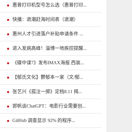
惠普打印机型号怎么选（惠普打印...
快播：退潮赶海时间表（退潮）
惠州人才引进落户补贴申请条件 ...
进入发病高峰！淄博一地疾控提醒...
《碟中谍7》发布IMAX海报 西装...
【郁氏文化】鬱郁本一家（文/郁...
张艺兴《孤注一掷》定档8.11 揭...
郭帆谈ChatGPT：电影行业需要创...
GitHub 调查显示 92% 的程序...