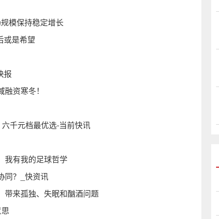
场规模保持稳定增长
后或是希望
快报
域融资寒冬！
能测试：六千元档最优选-当前快讯
：我有我的足球哲学
协同？_快资讯
：带来孤独、失眠和酗酒问题
意思