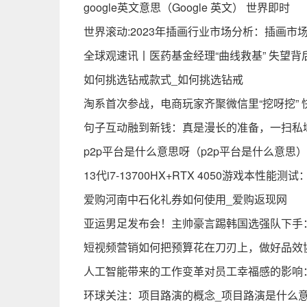
google英文意思（Google 英文） 世界即时
世界滚动:2023年插画行业市场分析：插画市
全球观速讯丨医药基金经理“曲线救基” 失望背
如何挑选钻戒款式_如何挑选钻戒
淘系首次参战，电商玩家齐聚微信里“挖呀挖” 
句子互动融到新钱：真是漫长的准备，一扫私
p2p平台是什么意思呀（p2p平台是什么意思）
13代i7-13700HX+RTX 4050游戏本性
爱购河南中石化礼券如何使用_爱购返现网
亚运男足发布会！主帅豪言踢韩国选强队下手
短视频营销如何把预算花在刀刃上，做好品效
人工智能带来的工作变革对员工幸福感的影响
环球关注：项目路演的概念_项目路演是什么