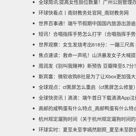
全球简讯:提高女性厕位数量！广州公厕管理
环球快看点丨南财教务处官网_南财教务网
世界百事通！端午节假期中国国内旅游出游逾
短讯！合唱指挥手势怎么打字（合唱指挥手势
世界观察：女生发烧考出618分：一蹦三尺高
焦点速读：救命一声吼！山洪暴发女子大喊提
周润发《别叫我赌神》新预告 豆瓣降至5.7分
斯宾塞：微软收购B社是为了让Xbox更加强大
全球观点：cf黑屏怎么重启（cf黑屏怎么修复
全球快资讯丨滴滴：端午首日下载滴滴App注
高邮的咸鸭蛋有什么特点_高邮鸭蛋有什么特
杭州规定遛狗时间（关于杭州规定遛狗时间的
环球实时：夏至未至李嫣然剧照_夏至未至欧