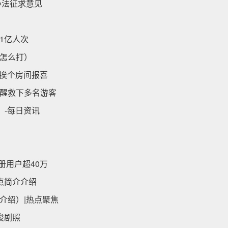
办法征求意见
1亿人次
怎么打）
 挨个房间报喜
醒救下多名游客
！-每日资讯
）
册用户超40万
点简介介绍
介绍）|热点聚焦
俊剧照