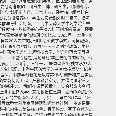
计划，在外界看是漫长的学制，但在业内看则是一条
，要分别考取硕士研究生、博士研究生，顺利的话，
教学计划规定内容、正常毕业、经考核小组考核合
省去分段培养中，学生要花费额外时间复习、备考
前与导师面对面。”上海中医药大学中药学院名誉
阶段就为一些优秀的苗子植入科研创新的意识。
经典
表无疑是“屠呦呦班”的开设。2020年，上海中医
样是20人左右的小班化精英教学模式，同样配备了
科即采用导师制，开展“一人一课”教学改革，由科
海中医药大学还与上海科技大学、华东师范大学等名
年，每年暑假也是“屠呦呦班”学生最忙碌的时节。他
面，沉浸研学。三年来，“屠呦呦班”已独立承担大
长学制话题，上海中医药大学的名家教授反复与记者
喜强调，中药学创新班是以培养“科研创新和产业实践
药智能制药工程、产教融合实习，并借助国家重大
创新能力。“我们在课程设置上，集合那么多名师
上海中医药大学许家佗教授正是第一届“屠呦呦班”的
创新的中医领军人才。事实上，早在2017年，“屠
开展优秀本科生本硕博跟踪式培养计划。“不论是屠
终相信内生力是最强力量，有了热爱、有了愿意为之
走出一批医学科学家，希望为未来的中医药创新发展提