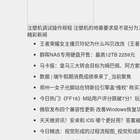
注塑机调试操作规程 注塑机的地基要求是不是分为
精彩新闻
王者荣耀女主播贝玲妃为什么叫贝改改（王者
群晖NAS专用硬盘开售：最高12TB 2259元
马卡报：皇马三大转会目标为姆巴佩、阿方索
数据 | 端午假期消费成绩单来了_当前聚焦
郑州一女子光脚站在特斯拉引擎盖“维权” 称买
今日热门!《FF16》M站用户评分跌破7分！
微软发布四个兼容性更新 改善Windows恢复
天天微资讯！安卓和 iOS 哪个更好用？答案
今日精选：视觉形成的过程流程图_视觉形成