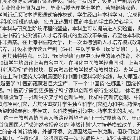
开展本硕博贯通课程体系建设。值得一提的是，设定九年制培养
药学专业修业年限为四年，毕业后授予理学士学位，若想继续深造
学创新班采取本博贯通式培养模式，学生经四年本科学习，完成
长学制创新班的实施，使真正热爱中医药事业的学生能潜心学习，
了本科与研究生阶段课程的壁垒，本科生可以提前进入实验室，提
推进中药学拔尖创新人才培养模式的重要改革举措，希望在本科
并非孤案。在上海中医药大学，上一次重磅创新人才培养模式改革代
养，开设本博连读九年制（5+4）中医学专业（屠呦呦班）。同
有其独特特点。比如，“屠呦呦班”再现中医经典的师承教育，本
20级学生均跟诊上海市名中医。在强化中医教学经典同时，上
学科“课程桥”选修模块，探索融合性教学模式和教材建设。办学三
的在上海中医药大学附属医院和中国中医科学院实践，与大师面对
越医学”
中医药蕴藏着巨大宝库，下一个“中国药”在哪里？围绕
。“中医药学需要更多医学科学家以创新引领行业发展。”徐宏
创新班设置了一批新兴交叉学科创新课程，比如中药新药创制、中
重点项目研究，尤其注重提升学生独立科学研究能力和中医药传承
望超越现有医学模式，以科技创新引领中医药学未来的发展。”
”，这一产教融合协同育人新路径希望孕育“下一代”厚德弘医、守正
首位国医大师裘沛然教授命名的“沛然计划”人才培养模式改革，
生的奋斗创新精神，外部环境、资源固然是一份激励，但我们始
其中。”许家佗说，这很可能是一次“长期投入”，期待未来能