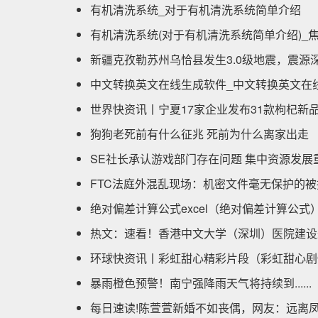
有机清洗系统_对于有机清洗系统简单介绍
有机清洗系统(对于有机清洗系统简单介绍)_
新疆克孜勒苏州乌恰县发生3.0级地震，震源深
中文转换英文在线生成软件_中文转换英文在
世界快资讯丨宁夏17家企业发布31款枸杞新
狗狗老死前有什么征兆 死前为什么离家出走
SE社长承认游戏部门存在问题 集中资源发展
FTC法庭外混乱现场：机密文件毫无保护的
绝对偏差计算公式excel（绝对偏差计算公式
热文：速看！香港中文大学（深圳）医院建设
环球快资讯丨彩虹甜心精彩片段（彩虹甜心剧
暴雨橙色预警！南宁强降雨天气将持续到......
每日速读!陈萱萱新婚不如丧偶，网友：远离