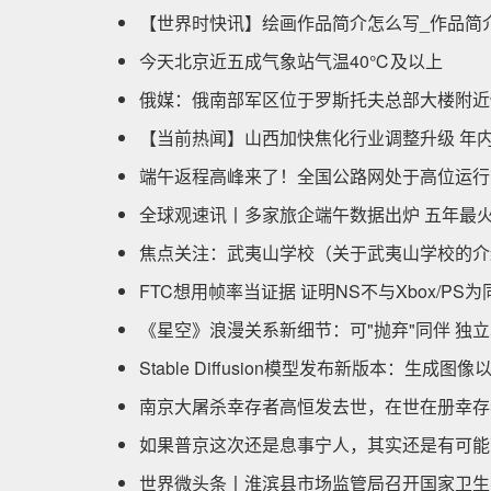
【世界时快讯】绘画作品简介怎么写_作品简
今天北京近五成气象站气温40℃及以上
俄媒：俄南部军区位于罗斯托夫总部大楼附近
【当前热闻】山西加快焦化行业调整升级 年内
端午返程高峰来了！全国公路网处于高位运行
全球观速讯丨多家旅企端午数据出炉 五年最
焦点关注：武夷山学校（关于武夷山学校的介
FTC想用帧率当证据 证明NS不与Xbox/PS
《星空》浪漫关系新细节：可"抛弃"同伴 独立
Stable Diffusion模型发布新版本：生成图
南京大屠杀幸存者高恒发去世，在世在册幸存者
如果普京这次还是息事宁人，其实还是有可能
世界微头条丨淮滨县市场监管局召开国家卫生