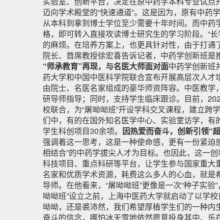
实验室、创新平台，决定在原中药学本科专业试点
迈向学术殿堂的“快速通道”。这是因为，原有中
从本科到拿到博士学位至少需要十年时间。而中药
格，即可转入直接攻读博士研究生的学习阶段。“
的麻烦。在培养方案上，也更具针对性，由于打通
院长、首席教授徐宏喜告诉记者，中药学创新班是
“师承教育”再现，与名医大师面对面
中药学创新班
药大学和中国中医科学院联合宣布开展高层次人才培
由院士、名医名家组成的豪华师资阵容。中医教学，
研导师指导；同时，支持学生临床跟诊。目前，20
校联合，为“屠呦呦班”开设学科交叉课程，建立跨
们中，有的在国外知名医学中心、实验室访学，有
学生科创项目30余项。
因热爱而奋斗，创新引领“超
强调着这一思考，这是一种使命感，更有一份紧迫感
相结合”的中药学拔尖人才为目标。也因此，这一
科技项目、重点科研等平台，让学生参与国家重大
名家和优质学术资源，耗费这么多人的心血，就是希
导师。在他看来，“屠呦呦班”更像是一次“种子实验
呦呦班”设立之前，上海中医药大学就启动了以学校
呦呦，还是裘沛然，我们希望厚植学生们的一种内
奋斗的信念，哪怕冰天雪地依然愿意投身其中、乐在