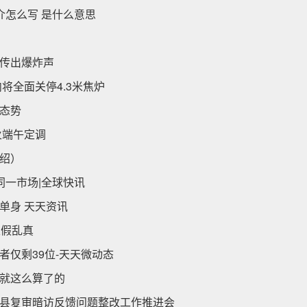
介怎么写 是什么意思
传出爆炸声
将全面关停4.3米焦炉
态势
火端午定调
绍）
为同一市场|全球快讯
单身 天天资讯
像以假乱真
仅剩39位-天天微动态
就这么算了的
县复审暗访反馈问题整改工作推进会