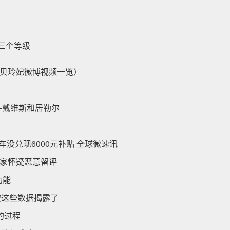
三个等级
贝玲妃微博视频一览）
-戴维斯和居勒尔
车没兑现6000元补贴 全球微速讯
玩家怀疑恶意留评
功能
被这些数据揭露了
的过程