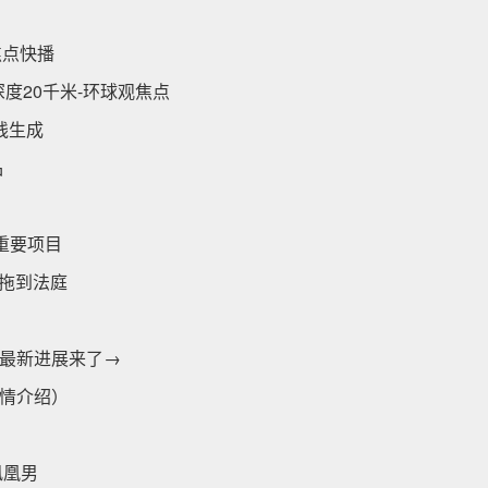
焦点快播
度20千米-环球观焦点
线生成
品
重要项目
被拖到法庭
）
最新进展来了→
情介绍）
凤凰男