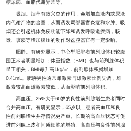
糖尿病、血脂代谢异常等。
吸烟。烟草有致兴奋的作用，会增加血液内或尿液
内代谢产物的含量，从而诱发局部器官炎症和水肿。吸
烟还会引起机体免疫功能下降和诱发呼吸道疾病，咳
嗽、咳痰等增加腹压的动作对盆腔器官有一定影响。
肥胖。有研究显示，中心型肥胖者前列腺体积较腹
围正常者明显增加；体重指数（BMI）也与前列腺体积
呈正相关，BMI每升高1kg/㎡，前列腺体积就增加
0.41mL。肥胖男性通常雌激素与雄激素比例失调，雌
激素较高而雄激素较低，从而影响前列腺体积。
高血压。25%大于60岁的良性前列腺增生患者同时
合并高血压。有研究显示，65岁以上患者高血压和良
性前列腺增生并存情况更严重。长期的高血压状态可促
进前列腺上皮和间质细胞的增殖。高血压与良性前列腺