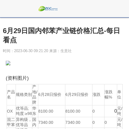
6月29日国内邻苯产业链价格汇总-每日
看点
时间：2023-06-30 09:21:20 来源：生意社
(资料图片)
产
产品
地/
涨跌
单
规格类别
6月28日报价
6月29日报价
涨跌
名
品
幅%
位
牌
优等品;
华
元/
0
OX
8100.00
8100.00
0
纯度:≥98
东
吨
混二
异构级，
国
元/
7340.00
7340.00
0
0
甲苯
优等品
内
吨