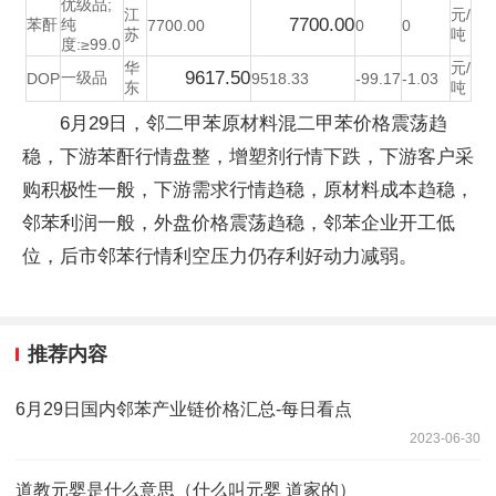
优级品;
江
元/
7700.00
苯酐
纯
7700.00
0
0
苏
吨
度:≥99.0
华
元/
9617.50
一级品
DOP
9518.33
-99.17
-1.03
东
吨
6月29日，邻二甲苯原材料混二甲苯价格震荡趋
稳，下游苯酐行情盘整，增塑剂行情下跌，下游客户采
购积极性一般，下游需求行情趋稳，原材料成本趋稳，
邻苯利润一般，外盘价格震荡趋稳，邻苯企业开工低
位，后市邻苯行情利空压力仍存利好动力减弱。
推荐内容
6月29日国内邻苯产业链价格汇总-每日看点
2023-06-30
道教元婴是什么意思（什么叫元婴 道家的）