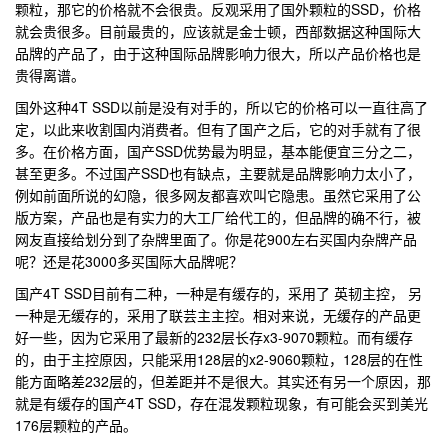
颗粒，那它的价格就不会很贵。反观采用了国外颗粒的SSD，价格
就会贵很多。目前最贵的，应该就是金士顿，西部数据这种国际大
品牌的产品了，由于这种国际品牌影响力很大，所以产品价格也是
贵得离谱。
国外这种4T SSD以前是没有对手的，所以它的价格可以一直往高了
定，以此来收割国内消费者。但有了国产之后，它的对手就有了很
多。在价格方面，国产SSD优势最为明显，基本能便宜三分之二，
甚至更多。不过国产SSD也有缺点，主要就是品牌影响力太小了，
例如前面所说的幻隐，很多网友都喜欢叫它隐患。虽然它采用了公
版方案，产品也是有实力的大工厂给代工的，但品牌的确不行，被
网友直接给划分到了杂牌里面了。你是花900左右买国内杂牌产品
呢？还是花3000多买国际大品牌呢？
国产4T SSD目前有二种，一种是有缓存的，采用了 英韧主控， 另
一种是无缓存的，采用了联芸主主控。相对来说，无缓存的产品更
好一些，因为它采用了最新的232层长存x3-9070颗粒。而有缓存
的，由于主控原因，只能采用128层的x2-9060颗粒，128层的在性
能方面略差232层的，但差距并不是很大。其实还有另一个原因，那
就是有缓存的国产4T SSD，存在混发颗粒现象，有可能会买到美光
176层颗粒的产品。