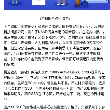
(资料图片仅供参考)
今年SSD（固态硬盘）价格还会降的，国外有家叫TrendForce的高
科技情报公司，发布了NAND闪存市场的最新报告，在报告中指出，
第三季度SSD价格预计还会下降8%-13%，虽然国外厂商已经联合起
来，缩减生产规模，人为制造稀缺性，以此来提高NAND闪存的价
格，但注定是徒劳的，因为装机和手机需求下降幅度更大。况且在
国内，我们还有长存存储，自主性会更强一些。虽然受到美国制
裁，长江存储的产能受到了严重影响，但依旧可以满足国内消费者
的需求。
最近致态（致钛）的经典之作PC005 Active Gen3，512G容量的已
经降至130元了。它采用了长江存储原厂颗粒，Xtacking架构，还带
有缓存，虽然是PCIe3.0的，但性能并不差。不过降价最狠的，还属
4T容量的国产SSD，与国外品牌的价格一对比，国产SSD的价格优
势非常明显。国产SSD在2T方面，已经成为了主流，现在的目标是
4T。
国产4T SSD的价格越来越接近机械硬盘的价格了，只要采用了长存