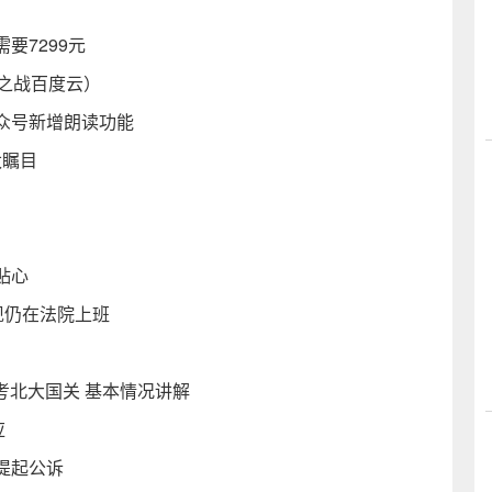
要7299元
之战百度云）
公众号新增朗读功能
太瞩目
贴心
现仍在法院上班
考北大国关 基本情况讲解
应
提起公诉