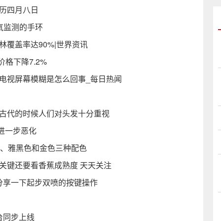
农历四月八日
氧监测的手环
林覆盖率达90%|世界资讯
格下降7.2%
电视屏幕模糊是怎么回事_每日热闻
何古代的时候人们对头发十分重视
进一步恶化
然色、雅黑色和金色三种配色
关键还要看香蕉成熟度 天天关注
分享一下起步双喷的按键操作
台同步上线