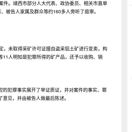
罪案件。靖西市部分人大代表、政协委员、相关市直单
者、被告人家属及群众等约160多人旁听了庭审。
规定，未取得采矿许可证擅自盗采铝土矿进行变卖，构
等11人明知是犯罪所得的矿产品，还予以收购、销
。
控的犯罪事实展开了举证质证，并对案件的事实、罪
了意见，并由被告人做最后陈述。