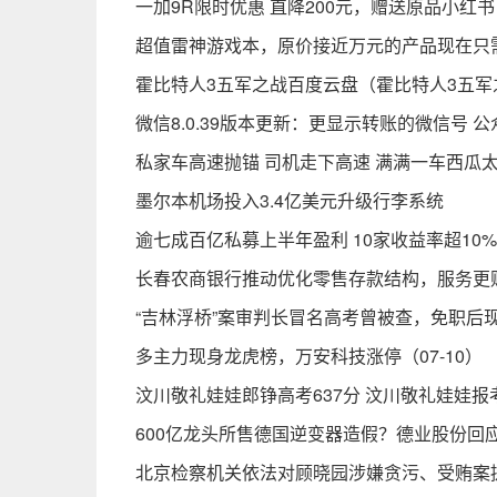
一加9R限时优惠 直降200元，赠送原品小红书
超值雷神游戏本，原价接近万元的产品现在只需
霍比特人3五军之战百度云盘（霍比特人3五军
微信8.0.39版本更新：更显示转账的微信号 
私家车高速抛锚 司机走下高速 满满一车西瓜
墨尔本机场投入3.4亿美元升级行李系统
逾七成百亿私募上半年盈利 10家收益率超10%
长春农商银行推动优化零售存款结构，服务更
“吉林浮桥”案审判长冒名高考曾被查，免职后
多主力现身龙虎榜，万安科技涨停（07-10）
汶川敬礼娃娃郎铮高考637分 汶川敬礼娃娃报
600亿龙头所售德国逆变器造假？德业股份回
北京检察机关依法对顾晓园涉嫌贪污、受贿案