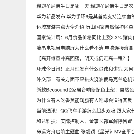
释迦牟尼佛生日是哪一天 释迦牟尼佛生日是
华为新品发布 华为手环6是其首款支持连续血
运城旅游景点大全介绍 历山国家自然保护区森
国家统计局：6月食品价格同比上涨2.3% 猪肉价
液晶电视当电脑屏为什么看不清 电脑连接液晶
【高开缩量冲高回落，明天或仍走高一程？】
环球今日讯！正月理发有什么忌讳和讲究 为
外交部：有关方面不应拱火浇油使乌克兰危机
新款Beosound 2家居音响新配色上架：自
为什么有人吃香蕉能润肠有人吃却会适得其反 
当前通讯！QQ飞车手游怎么起步双喷 跟大家
和达科技：实际控制人、董事长郭军解除留置
命运方舟启航主题曲 张靓颖《星光》MV全平