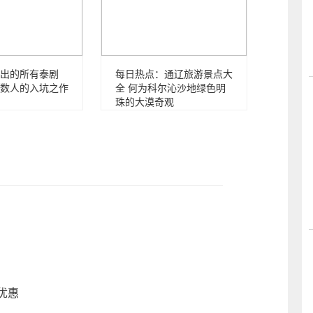
出的所有泰剧
每日热点：通辽旅游景点大
数人的入坑之作
全 何为科尔沁沙地绿色明
珠的大漠奇观
值优惠