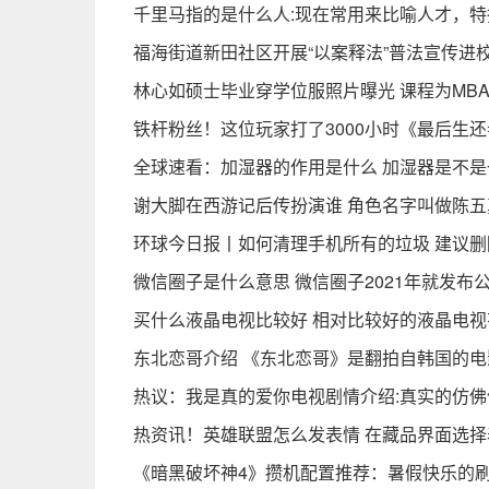
千里马指的是什么人:现在常用来比喻人才，特
福海街道新田社区开展“以案释法”普法宣传进
林心如硕士毕业穿学位服照片曝光 课程为MB
铁杆粉丝！这位玩家打了3000小时《最后生还
全球速看：加湿器的作用是什么 加湿器是不
谢大脚在西游记后传扮演谁 角色名字叫做陈
环球今日报丨如何清理手机所有的垃圾 建议
微信圈子是什么意思 微信圈子2021年就发布
买什么液晶电视比较好 相对比较好的液晶电视
东北恋哥介绍 《东北恋哥》是翻拍自韩国的
热议：我是真的爱你电视剧情介绍:真实的仿
热资讯！英雄联盟怎么发表情 在藏品界面选
《暗黑破坏神4》攒机配置推荐：暑假快乐的