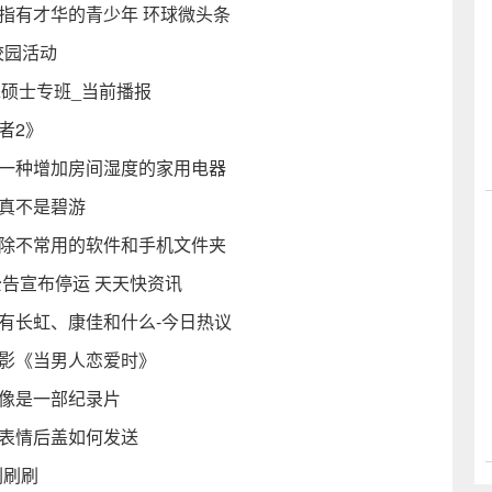
指有才华的青少年 环球微头条
校园活动
A硕士专班_当前播报
者2》
是一种增加房间湿度的家用电器
五真不是碧游
删除不常用的软件和手机文件夹
公告宣布停运 天天快资讯
有长虹、康佳和什么-今日热议
电影《当男人恋爱时》
佛像是一部纪录片
择表情后盖如何发送
刷刷刷