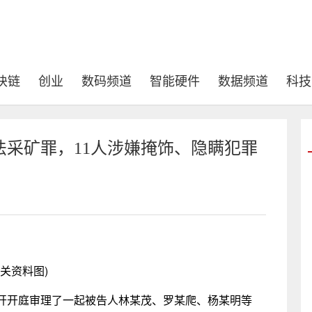
块链
创业
数码频道
智能硬件
数据频道
科技
非法采矿罪，11人涉嫌掩饰、隐瞒犯罪
相关资料图)
开开庭审理了一起被告人林某茂、罗某爬、杨某明等