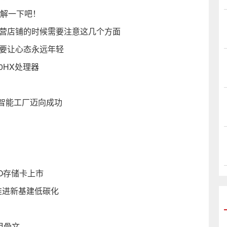
了解一下吧！
自营店铺的时候需要注意这几个方面
也要让心态永远年轻
900HX处理器
力智能工厂迈向成功
）
 PRO存储卡上市
推进新基建低碳化
甲骨文