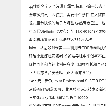
qq情侣名字大全浪漫且霸气:快和小编一起去
全球微资讯！入驻京喜需要什么条件 在入驻
祝儿童节快乐的句子有哪些:纵然青春已过，
第五代Stellaris 17发布：配RTX 4090/i9-13
海南机场暑运预计运送旅客753万人次
Infor：从愿景到现实——利用云ERP系统助
盱眙小龙虾吐司畅销 爸爸糖寻味中华创新不止
圆柱周长和直径比例是多少（圆柱周长和直径
正大速冻食品安全吗（正大速冻食品）
1499元！新款Lexar Professional SILVER
从低碳向“零碳”发展，北京移动通过技术创新
三星Galaxy Tab S9曝光 售价10000+
间的组词有哪些?读作jiān或者jiàn，最早见于