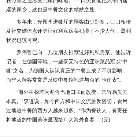
在万里之遥感受到家的味道。“一口美食能把人带回遥
远的家乡，这也是中餐文化的精妙之处。”
多年来，光顾李进餐厅的顾客由少到多，口口相传
及社交媒体点评等让好利私房菜积攒了不少人气，盈利
状况也较可观。
罗伟哲已向十几位朋友推荐过好利私房菜。他告诉
记者，在德国等地，一些毫无特色的亚洲菜品冠以“中
餐”之名，为德国人认识真正的中餐造成了不良影响，
而华人顾客常常是反映中餐馆地道与否的“晴雨表”。
“海外中餐若为迎合当地口味而改变，常容易失去
本真。”李进说，如今西方和中国交流愈发密切，食用
过地道中餐的西方人越来越多。“作为餐饮人，有责任
将地道的中国美味呈现给广大海外食客。”(完)