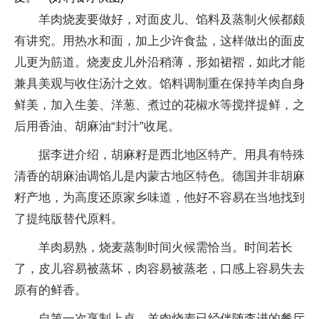
羊肉烧麦要做好，对面皮儿、馅料及蒸制火候都颇
有讲究。用热水和面，加上少许食盐，这样做出的面皮
儿更为筋道。烧麦皮儿外沿稍薄，形如裙褶，如此才能
兼具美观与收住汤汁之效。馅料调制重在保持羊肉自身
鲜美，加入生姜、洋葱、煮过的花椒水等搅拌提鲜，之
后用香油、胡麻油“封汁”收尾。
据李进介绍，胡麻籽是西北地区特产。用具有特殊
清香的胡麻油调馅儿是内蒙古地区特色。德国并非胡麻
籽产地，为高度还原家乡味道，他好不容易在当地找到
了提纯版替代原料。
羊肉易熟，烧麦蒸制时间火候需恰当。时间若长
了，皮儿容易被蒸坏，肉容易被蒸老，口感上容易失去
原有的鲜香。
自第一次烹制上桌，羊肉烧麦已经伴随李进的餐厅