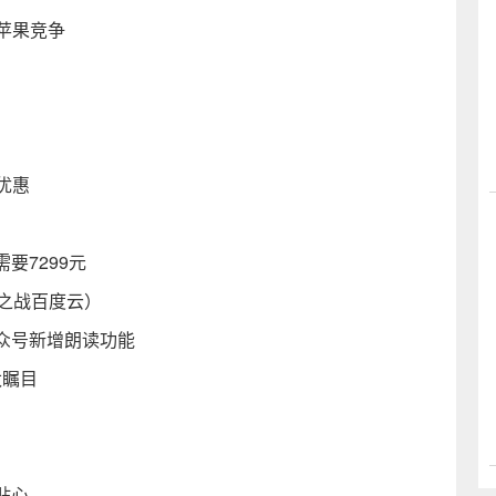
以同苹果竞争
值优惠
要7299元
之战百度云）
公众号新增朗读功能
太瞩目
贴心