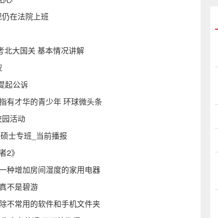
现仍在法院上班
考北大国关 基本情况讲解
应
提起公诉
指有才华的青少年 环球微头条
校园活动
A硕士专班_当前播报
者2》
是一种增加房间湿度的家用电器
五真不是碧游
删除不常用的软件和手机文件夹