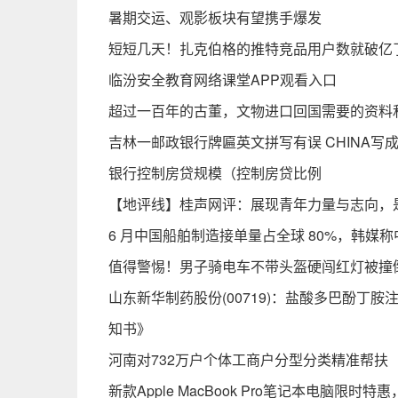
暑期交运、观影板块有望携手爆发
短短几天！扎克伯格的推特竞品用户数就破亿
临汾安全教育网络课堂APP观看入口
超过一百年的古董，文物进口回国需要的资料
吉林一邮政银行牌匾英文拼写有误 CHINA写成“
银行控制房贷规模（控制房贷比例
【地评线】桂声网评：展现青年力量与志向，
6 月中国船舶制造接单量占全球 80%，韩媒
值得警惕！男子骑电车不带头盔硬闯红灯被撞
山东新华制药股份(00719)：盐酸多巴酚丁
知书》
河南对732万户个体工商户分型分类精准帮扶
新款Apple MacBook Pro笔记本电脑限时特惠