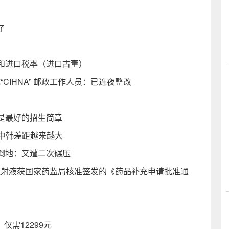
了
和进口税率（进口古董）
CIHNA” 邮政工作人员：已连夜整改
是最好的招生简章
称中韩差距越来越大
倒地：又遭二次碾压
胺注射液获国家药监局核准签发的《药品补充申请批准通
，仅需12299元