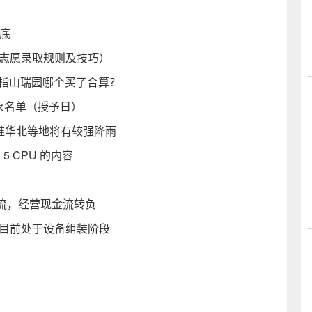
触底
附志愿录取规则及技巧）
五指山瑞园哪个买了合算？
对象名单（授予日）
黄淮华北等地将有较强降雨
 5 CPU 的内容
流，经营现金流转负
，目前处于设备组装阶段