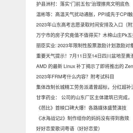
护县洲村：落实“门前五包”治理擦亮文明底色
温彬等：高温天气扰动通胀，PPI或先于CPI
2023年山东高考志愿录取时间安排​及入口（
万宁市的房子究竟值不值得买？木棉山庄Pk
丽臣实业: 2023年限制性股票激励计划激励
重要天气提示！7月11日至14日四川盆地至
AMD 的最新 Linux 补丁揭示了即将推出的 Zen
2023年FRM考什么内容？附考试科目
集体改制长城精工劳务派遣曾超标，分红超补
甘李药业： 公司的山东厂区主体建筑已完成
《芭比》首映口碑大爆！各路媒体盛赞演技
《冰海战记2》制作组你的妈妈没有得到救赎
好好恋爱歌词粤语（好好恋爱）