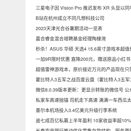
三星电子因 Vision Pro 推迟发布 XR 头显
B站在杭州成立不同凡想科技公司
2023天津光合谷暑期活动一览表
嘉合睿金混合增聘基金经理陶棣溦
秒杀！ASUS 华硕 天选4 15.6英寸游戏本超
一加9R限时优惠 直降200元，赠送原品小红书
超值雷神游戏本，原价接近万元的产品现在只需
霍比特人3五军之战百度云盘（霍比特人3五军
微信8.0.39版本更新：更显示转账的微信号 
私家车高速抛锚 司机走下高速 满满一车西瓜
墨尔本机场投入3.4亿美元升级行李系统
逾七成百亿私募上半年盈利 10家收益率超10%
长春农商银行推动优化零售存款结构，服务更