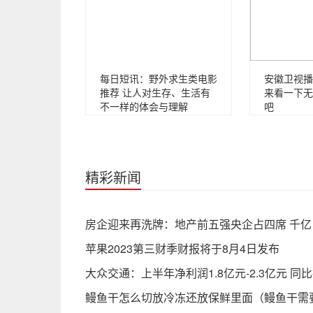
每日短讯：野外求生类电影
安徽卫视播
推荐 让人对生存、生活有
来看一下无
不一样的体会与理解
吧
精彩新闻
房企迎来再洗牌：地产前五强央企占四席 千
苹果2023第三财季财报将于8月4日发布
大众交通：上半年净利润1.8亿元-2.3亿元 同
鳗鱼干怎么切放冷冻还放保鲜里面（鳗鱼干需