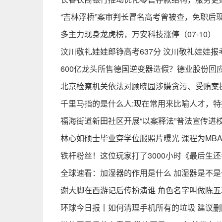
“吉林浮桥”案审判长冒名高考曾被查，免职后
多主力现身龙虎榜，万安科技涨停（07-10）
汶川敬礼娃娃郎铮高考637分 汶川敬礼娃娃报
600亿龙头所售德国逆变器造假？德业股份回
北京检察机关依法对顾晓园涉嫌贪污、受贿案
千里马指的是什么人:现在常用来比喻人才，特
福海街道新田社区开展“以案释法”普法宣传进
林心如硕士毕业穿学位服照片曝光 课程为MB
铁杆粉丝！这位玩家打了3000小时《最后生还
全球速看：加湿器的作用是什么 加湿器是不
谢大脚在西游记后传扮演谁 角色名字叫做陈
环球今日报丨如何清理手机所有的垃圾 建议