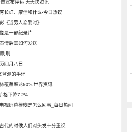
公告宣布停运 天天快资讯
有长虹、康佳和什么-今日热议
电影《当男人恋爱时》
佛像是一部纪录片
择表情后盖如何发送
刷刷刷
农历四月八日
氧监测的手环
林覆盖率达90%|世界资讯
格下降7.2%
电视屏幕模糊是怎么回事_每日热闻
何古代的时候人们对头发十分重视