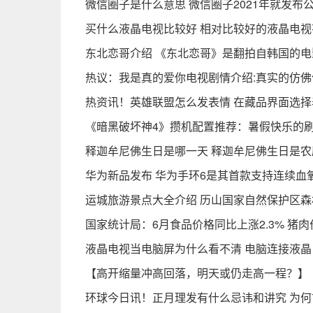
微信圈子是什么意思 微信圈子2021年就发布
买什么液晶电视比较好 相对比较好的液晶电视
东北恋哥介绍 《东北恋哥》是翻拍自韩国的
热议：我是真的爱你电视剧情介绍:真实的仿
热资讯！英雄联盟怎么发表情 在藏品界面选
《暗黑破坏神4》攒机配置推荐：暑假快乐的
释迦牟尼佛生日是哪一天 释迦牟尼佛生日是
华为新品发布 华为手环6是其首款支持连续血
运城旅游景点大全介绍 历山国家自然保护区森
国家统计局：6月食品价格同比上涨2.3% 猪肉价
液晶电视当电脑屏为什么看不清 电脑连接液晶
【高开缩量冲高回落，明天或仍走高一程？】
环球今日讯！正月理发有什么忌讳和讲究 为