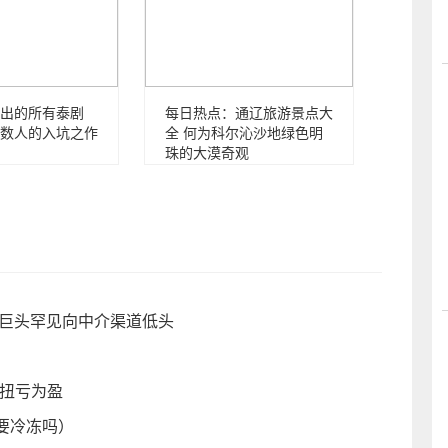
出的所有泰剧
每日热点：通辽旅游景点大
数人的入坑之作
全 何为科尔沁沙地绿色明
珠的大漠奇观
亿巨头罕见向中介渠道低头
比扭亏为盈
要冷冻吗）